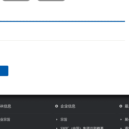
SR信息
企业信息
最
业宗旨
宗旨
展
SMIC（中国）集团总部概要
通