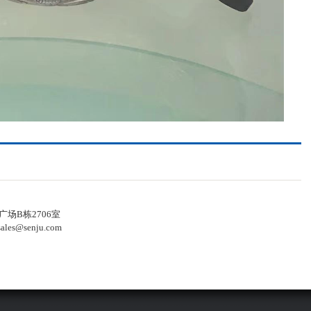
场B栋2706室
les@senju.com